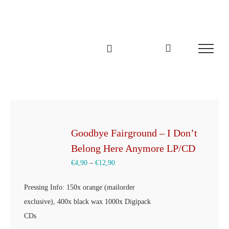
Zum
Inhalt
springen
Goodbye Fairground – I Don’t
Belong Here Anymore LP/CD
€
4,90
–
€
12,90
Pressing Info: 150x orange (mailorder
exclusive), 400x black wax 1000x Digipack
CDs