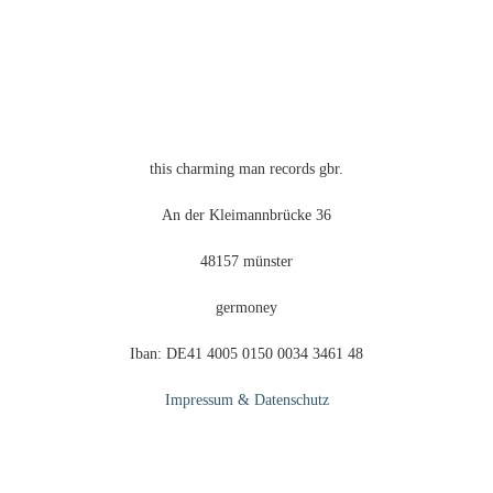
auf
der
Produktseite
gewählt
werden
this charming man records gbr.
An der Kleimannbrücke 36
48157 münster
germoney
Iban: DE41 4005 0150 0034 3461 48
Impressum & Datenschutz