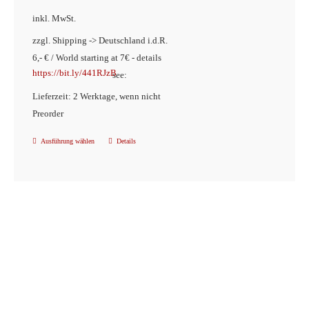
inkl. MwSt.
zzgl. Shipping -> Deutschland i.d.R.
6,- € / World starting at 7€ - details
https://bit.ly/441RJzB
see:
Lieferzeit: 2 Werktage, wenn nicht
Preorder
Ausführung wählen
Details
Dieses
Produkt
weist
mehrere
Varianten
auf.
Die
Optionen
können