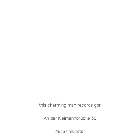
mehrere
Varianten
auf.
Die
Optionen
können
auf
der
Produktseite
gewählt
werden
this charming man records gbr.
An der Kleimannbrücke 36
48157 münster