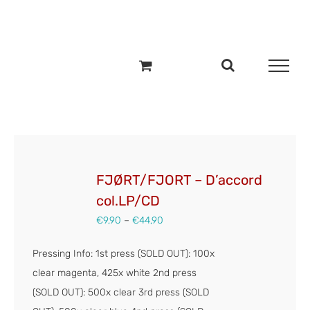
Zum
Inhalt
springen
FJØRT/FJORT – D’accord
col.LP/CD
€
9,90
–
€
44,90
Pressing Info: 1st press (SOLD OUT): 100x
clear magenta, 425x white 2nd press
(SOLD OUT): 500x clear 3rd press (SOLD