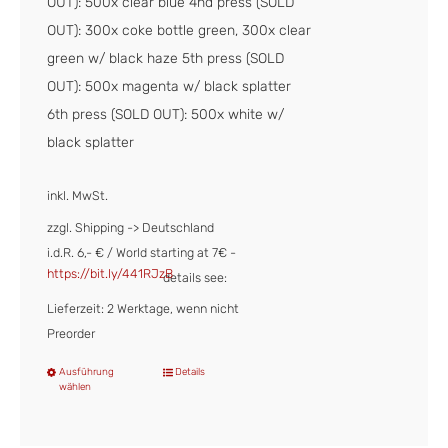
OUT): 500x clear blue 4nd press (SOLD
OUT): 300x coke bottle green, 300x clear
green w/ black haze 5th press (SOLD
OUT): 500x magenta w/ black splatter
6th press (SOLD OUT): 500x white w/
black splatter
inkl. MwSt.
zzgl. Shipping -> Deutschland
i.d.R. 6,- € / World starting at 7€ -
https://bit.ly/441RJzB
details see:
Lieferzeit: 2 Werktage, wenn nicht
Preorder
Ausführung
Details
Dieses
wählen
Produkt
weist