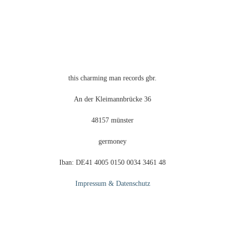
können
auf
der
Produktseite
gewählt
werden
this charming man records gbr.
An der Kleimannbrücke 36
48157 münster
germoney
Iban: DE41 4005 0150 0034 3461 48
Impressum & Datenschutz