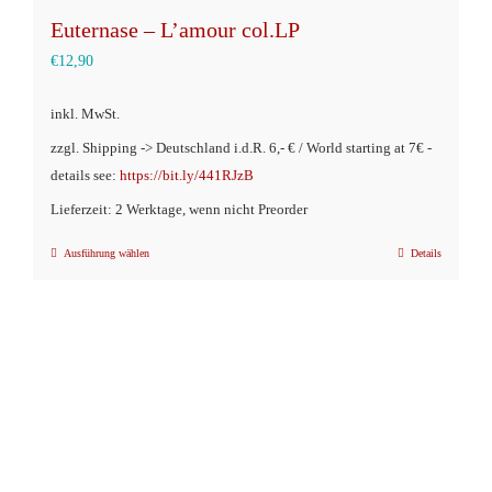
Euternase – L’amour col.LP
€
12,90
inkl. MwSt.
zzgl. Shipping -> Deutschland i.d.R. 6,- € / World starting at 7€ -
details see:
https://bit.ly/441RJzB
Lieferzeit: 2 Werktage, wenn nicht Preorder
Ausführung wählen
Details
Dieses
Produkt
weist
mehrere
Varianten
auf.
Die
Optionen