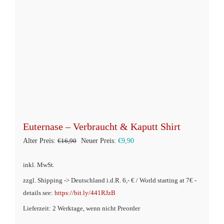
Euternase – Verbraucht & Kaputt Shirt
Ursprünglicher
Aktueller
Alter Preis:
€
16,90
Neuer Preis:
€
9,90
Preis
Preis
inkl. MwSt.
war:
ist:
zzgl. Shipping -> Deutschland i.d.R. 6,- € / World starting at 7€ -
€16,90
€9,90.
details see:
https://bit.ly/441RJzB
Lieferzeit: 2 Werktage, wenn nicht Preorder