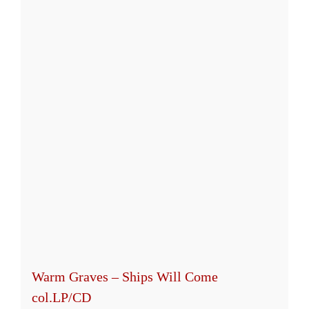
mehrere
Varianten
auf.
Die
Optionen
können
auf
der
Produktseite
gewählt
werden
Warm Graves – Ships Will Come
col.LP/CD