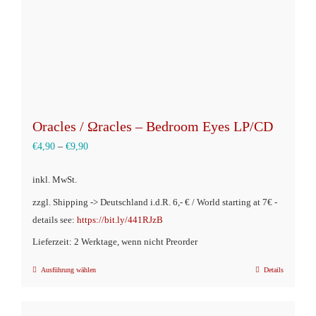
Oracles / Ωracles – Bedroom Eyes LP/CD
€
4,90
–
€
9,90
inkl. MwSt.
zzgl. Shipping -> Deutschland i.d.R. 6,- € / World starting at 7€ -
details see:
https://bit.ly/441RJzB
Lieferzeit: 2 Werktage, wenn nicht Preorder
Ausführung wählen
Details
Dieses
Produkt
weist