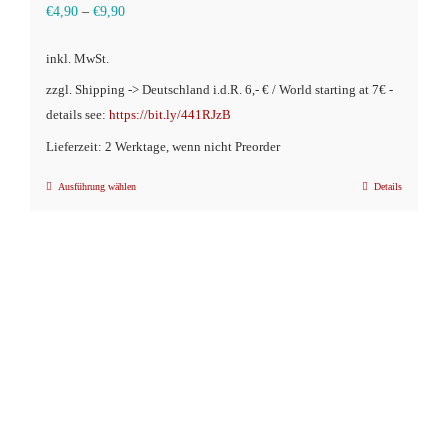
€
4,90
–
€
9,90
inkl. MwSt.
zzgl. Shipping -> Deutschland i.d.R. 6,- € / World starting at 7€ -
details see:
https://bit.ly/441RJzB
Lieferzeit: 2 Werktage, wenn nicht Preorder
Ausführung wählen
Details
Dieses
Produkt
weist
mehrere
Varianten
auf.
Die
Optionen
können
auf