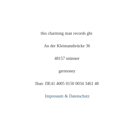
der
Produktseite
gewählt
werden
this charming man records gbr.
An der Kleimannbrücke 36
48157 münster
germoney
Iban: DE41 4005 0150 0034 3461 48
Impressum & Datenschutz