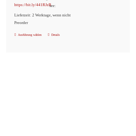
https://bit.ly/441RJzB
see:
Lieferzeit: 2 Werktage, wenn nicht
Preorder
Ausführung wählen
Details
Dieses
Produkt
weist
mehrere
Varianten
auf.
Die
Optionen
können
auf
der
Produktseite