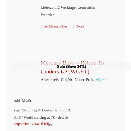
Lieferzeit: 2 Werktage, wenn nicht
Preorder
Ausführung wählen
Details
Dieses
Produkt
weist
mehrere
Varianten
Mercury Boys – Return To
Sale (Save 34%)
auf.
Cinders LP (WCYT)
Die
Ursprünglicher
Aktueller
Alter Preis:
€
14,90
Neuer Preis:
€
9,90
Optionen
Preis
Preis
können
war:
ist:
inkl. MwSt.
auf
€14,90
€9,90.
der
zzgl. Shipping -> Deutschland i.d.R.
6,- € / World starting at 7€ - details
Produktseite
https://bit.ly/441RJzB
see:
gewählt