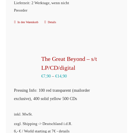
Lieferzeit: 2 Werktage, wenn nicht
werden
Preorder
In den Warenkorb
Details
The Great Beyond – s/t
LP/CD/digital
€
7,90
–
€
14,90
Pressing Info: 100 red transparent (mailorder
exclusive), 400 solid yellow 500 CDs
inkl. MwSt.
zzgl. Shipping -> Deutschland i.d.R.
6,- € / World starting at 7€ - details