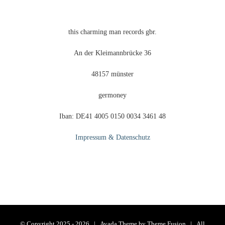
gewählt
werden
this charming man records gbr.
An der Kleimannbrücke 36
48157 münster
germoney
Iban: DE41 4005 0150 0034 3461 48
Impressum & Datenschutz
© Copyright 2025 -
2026 | Avada Theme by
Theme Fusion
| All