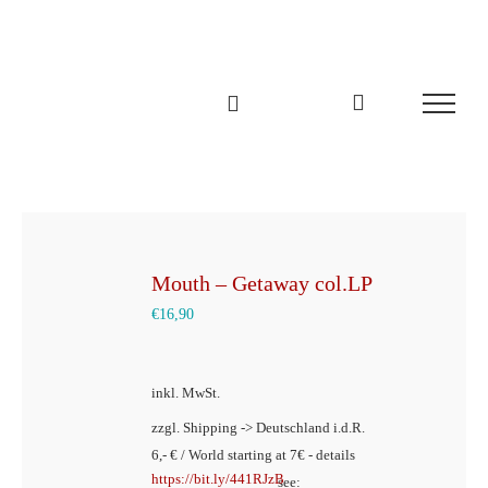
Zum
Inhalt
springen
Mouth – Getaway col.LP
€
16,90
inkl. MwSt.
zzgl. Shipping -> Deutschland i.d.R.
6,- € / World starting at 7€ - details
https://bit.ly/441RJzB
see: