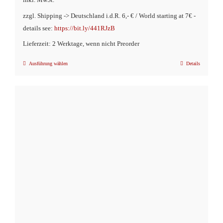
inkl. MwSt.
zzgl. Shipping -> Deutschland i.d.R. 6,- € / World starting at 7€ -
details see:
https://bit.ly/441RJzB
Lieferzeit: 2 Werktage, wenn nicht Preorder
Ausführung wählen
Details
Dieses
Produkt
weist
mehrere
Varianten
auf.
Die
Optionen
können
auf
der
Produktseite