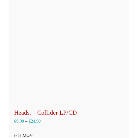
Varianten
auf.
Die
Optionen
können
auf
der
Produktseite
gewählt
werden
Heads. – Collider LP/CD
€
9,90
–
€
24,90
inkl. MwSt.