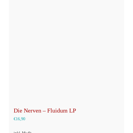
Varianten
auf.
Die
Optionen
können
auf
der
Produktseite
gewählt
werden
Die Nerven – Fluidum LP
€
16,90