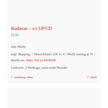
werden
Kadavar – s/t LP/CD
€
9,90
inkl. MwSt.
zzgl. Shipping -> Deutschland i.d.R. 6,- € / World starting at 7€ -
details see:
https://bit.ly/441RJzB
Lieferzeit: 2 Werktage, wenn nicht Preorder
Ausführung wählen
Details
Dieses
Produkt
weist
mehrere
Varianten