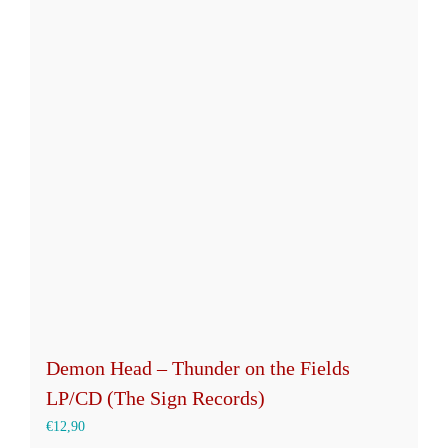
Varianten
auf.
Die
Optionen
können
auf
der
Produktseite
gewählt
werden
Demon Head – Thunder on the Fields
LP/CD (The Sign Records)
€
12,90