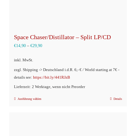
werden
Space Chaser/Distillator – Split LP/CD
€
14,90
–
€
29,90
inkl. MwSt.
zzgl. Shipping -> Deutschland i.d.R. 6,- € / World starting at 7€ -
details see:
https://bit.ly/441RJzB
Lieferzeit: 2 Werktage, wenn nicht Preorder
Ausführung wählen
Details
Dieses
Produkt
weist
mehrere
Varianten