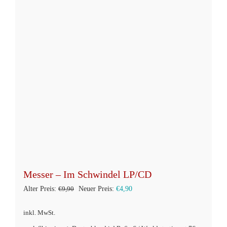
auf.
Die
Optionen
können
auf
der
Produktseite
gewählt
werden
Messer – Im Schwindel LP/CD
Ursprünglicher
Aktueller
Alter Preis:
€
9,90
Neuer Preis:
€
4,90
Preis
Preis
inkl. MwSt.
war:
ist: