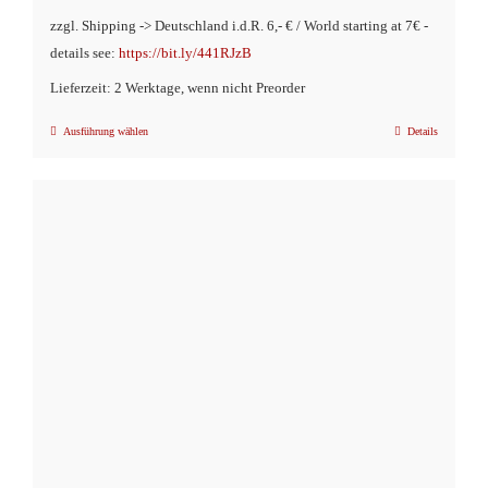
zzgl. Shipping -> Deutschland i.d.R. 6,- € / World starting at 7€ -
details see:
https://bit.ly/441RJzB
Lieferzeit: 2 Werktage, wenn nicht Preorder
Ausführung wählen
Details
Dieses
Produkt
weist
mehrere
Varianten
auf.
Die
Optionen
können
auf
der
Produktseite