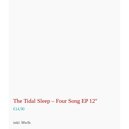
Varianten
auf.
Die
Optionen
können
auf
der
Produktseite
gewählt
werden
The Tidal Sleep – Four Song EP 12″
€
14,90
inkl. MwSt.