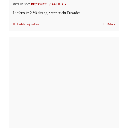
details see:
https://bit.ly/441RJzB
Lieferzeit: 2 Werktage, wenn nicht Preorder
Ausführung wählen
Details
Dieses
Produkt
weist
mehrere
Varianten
auf.
Die
Optionen
können
auf
der
Produktseite
gewählt