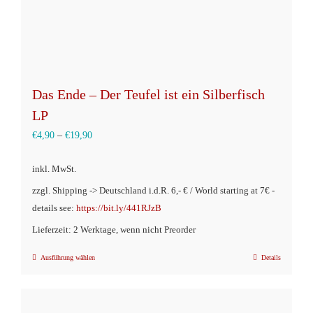
Produktseite
gewählt
werden
Das Ende – Der Teufel ist ein Silberfisch
LP
€
4,90
–
€
19,90
inkl. MwSt.
zzgl. Shipping -> Deutschland i.d.R. 6,- € / World starting at 7€ -
details see:
https://bit.ly/441RJzB
Lieferzeit: 2 Werktage, wenn nicht Preorder
Ausführung wählen
Details
Dieses
Produkt
weist