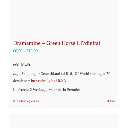
gewählt
werden
Dramamine – Green Horse LP/digital
€
6,90
–
€
19,90
inkl. MwSt.
zzgl. Shipping -> Deutschland i.d.R. 6,- € / World starting at 7€ -
details see:
https://bit.ly/441RJzB
Lieferzeit: 2 Werktage, wenn nicht Preorder
Ausführung wählen
Details
Dieses
Produkt
weist
mehrere