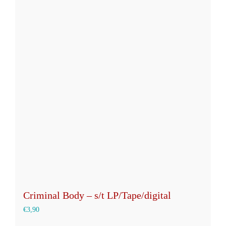
mehrere
Varianten
auf.
Die
Optionen
können
auf
der
Produktseite
gewählt
werden
Criminal Body – s/t LP/Tape/digital
€
3,90