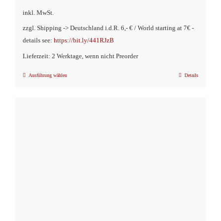
inkl. MwSt.
zzgl. Shipping -> Deutschland i.d.R. 6,- € / World starting at 7€ -
details see:
https://bit.ly/441RJzB
Lieferzeit: 2 Werktage, wenn nicht Preorder
Ausführung wählen
Details
Dieses
Produkt
weist
mehrere
Varianten
auf.
Die
Optionen
können
auf
der