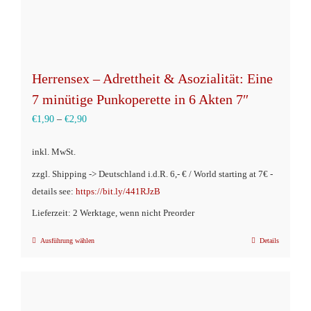
werden
Herrensex – Adrettheit & Asozialität: Eine
7 minütige Punkoperette in 6 Akten 7″
€
1,90
–
€
2,90
inkl. MwSt.
zzgl. Shipping -> Deutschland i.d.R. 6,- € / World starting at 7€ -
details see:
https://bit.ly/441RJzB
Lieferzeit: 2 Werktage, wenn nicht Preorder
Ausführung wählen
Details
Dieses
Produkt
weist
mehrere