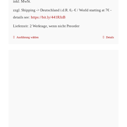
inkl. MwSt.
zzgl. Shipping -> Deutschland i.d.R. 6,- € / World starting at 7€ -
details see:
https://bit.ly/441RJzB
Lieferzeit: 2 Werktage, wenn nicht Preorder
Ausführung wählen
Details
Dieses
Produkt
weist
mehrere
Varianten
auf.
Die
Optionen
können
auf
der
Produktseite