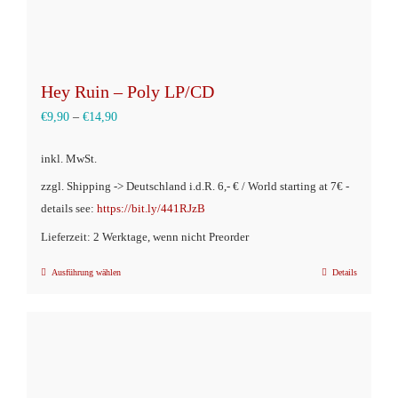
werden
Hey Ruin – Poly LP/CD
€
9,90
–
€
14,90
inkl. MwSt.
zzgl. Shipping -> Deutschland i.d.R. 6,- € / World starting at 7€ -
details see:
https://bit.ly/441RJzB
Lieferzeit: 2 Werktage, wenn nicht Preorder
Ausführung wählen
Details
Dieses
Produkt
weist
mehrere
Varianten