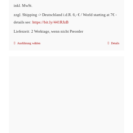
inkl. MwSt.
zzgl. Shipping -> Deutschland i.d.R. 6,- € / World starting at 7€ -
details see:
https://bit.ly/441RJzB
Lieferzeit: 2 Werktage, wenn nicht Preorder
Ausführung wählen
Details
Dieses
Produkt
weist
mehrere
Varianten
auf.
Die
Optionen
können
auf
der