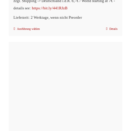
zzgl. Shipping -> Deutschland i.d.R. 6,- € / World starting at 7€ -
€9,90
€4,90.
details see:
https://bit.ly/441RJzB
Lieferzeit: 2 Werktage, wenn nicht Preorder
Ausführung wählen
Details
Dieses
Produkt
weist
mehrere
Varianten
auf.
Die
Optionen
können
auf
der
Produktseite
gewählt