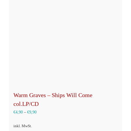
auf.
Die
Optionen
können
auf
der
Produktseite
gewählt
werden
Warm Graves – Ships Will Come
col.LP/CD
€
4,90
–
€
9,90
inkl. MwSt.