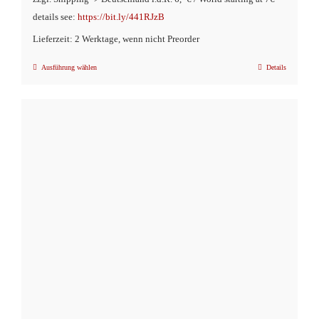
details see:
https://bit.ly/441RJzB
Lieferzeit: 2 Werktage, wenn nicht Preorder
Ausführung wählen
Details
Dieses
Produkt
weist
mehrere
Varianten
auf.
Die
Optionen
können
auf
der
Produktseite
gewählt