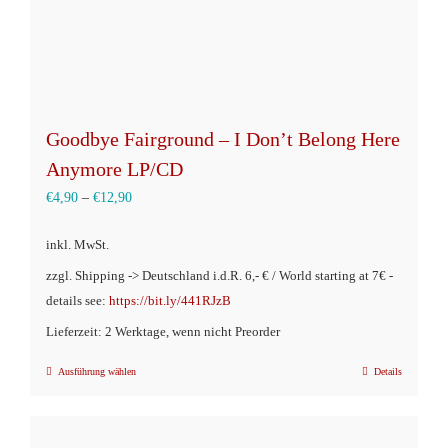
gewählt
werden
Goodbye Fairground – I Don’t Belong Here
Anymore LP/CD
€
4,90
–
€
12,90
inkl. MwSt.
zzgl. Shipping -> Deutschland i.d.R. 6,- € / World starting at 7€ -
details see:
https://bit.ly/441RJzB
Lieferzeit: 2 Werktage, wenn nicht Preorder
Ausführung wählen
Details
Dieses
Produkt
weist