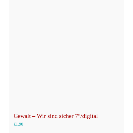
mehrere
Varianten
auf.
Die
Optionen
können
auf
der
Produktseite
gewählt
werden
Gewalt – Wir sind sicher 7″/digital
€
1,90