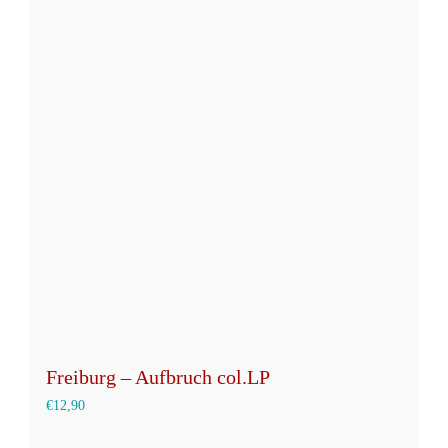
mehrere
Varianten
auf.
Die
Optionen
können
auf
der
Produktseite
gewählt
werden
Freiburg – Aufbruch col.LP
€
12,90