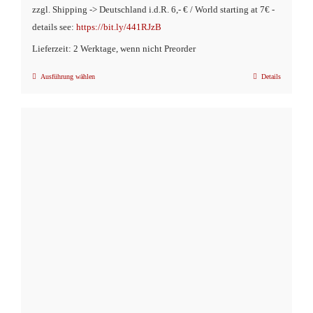
zzgl. Shipping -> Deutschland i.d.R. 6,- € / World starting at 7€ -
details see:
https://bit.ly/441RJzB
Lieferzeit: 2 Werktage, wenn nicht Preorder
Ausführung wählen
Details
Dieses
Produkt
weist
mehrere
Varianten
auf.
Die
Optionen
können
auf
der
Produktseite