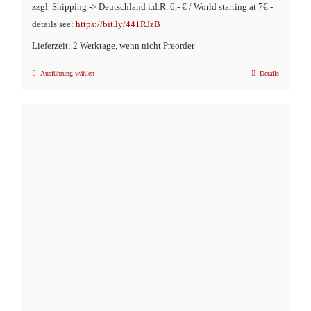
zzgl. Shipping -> Deutschland i.d.R. 6,- € / World starting at 7€ -
details see:
https://bit.ly/441RJzB
Lieferzeit: 2 Werktage, wenn nicht Preorder
Ausführung wählen
Details
Dieses
Produkt
weist
mehrere
Varianten
auf.
Die
Optionen
können
auf
der
Produktseite
gewählt