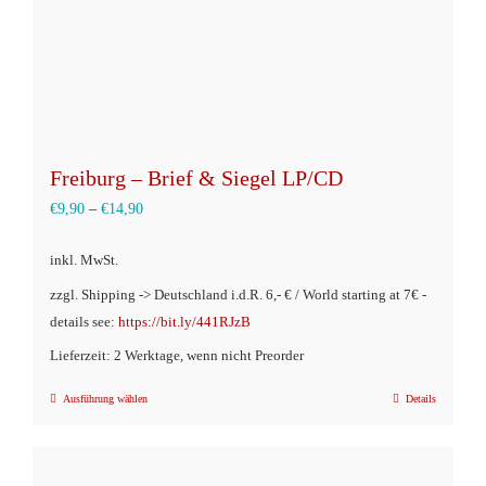
Produktseite
gewählt
werden
Freiburg – Brief & Siegel LP/CD
€
9,90
–
€
14,90
inkl. MwSt.
zzgl. Shipping -> Deutschland i.d.R. 6,- € / World starting at 7€ -
details see:
https://bit.ly/441RJzB
Lieferzeit: 2 Werktage, wenn nicht Preorder
Ausführung wählen
Details
Dieses
Produkt
weist