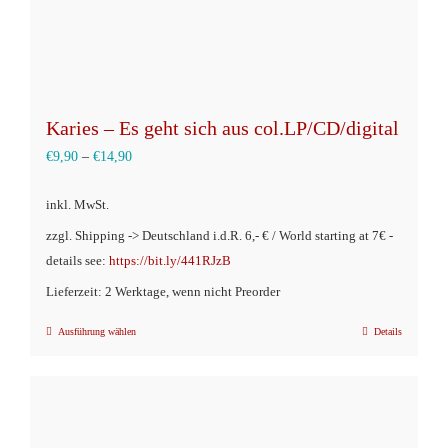
gewählt
werden
Karies – Es geht sich aus col.LP/CD/digital
€
9,90
–
€
14,90
inkl. MwSt.
zzgl. Shipping -> Deutschland i.d.R. 6,- € / World starting at 7€ -
details see:
https://bit.ly/441RJzB
Lieferzeit: 2 Werktage, wenn nicht Preorder
Ausführung wählen
Details
Dieses
Produkt
weist
mehrere