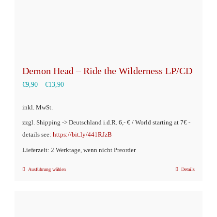
gewählt
werden
Demon Head – Ride the Wilderness LP/CD
€
9,90
–
€
13,90
inkl. MwSt.
zzgl. Shipping -> Deutschland i.d.R. 6,- € / World starting at 7€ -
details see:
https://bit.ly/441RJzB
Lieferzeit: 2 Werktage, wenn nicht Preorder
Ausführung wählen
Details
Dieses
Produkt
weist
mehrere