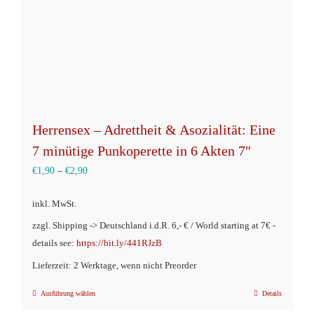
der
Produktseite
gewählt
werden
Herrensex – Adrettheit & Asozialität: Eine
7 minütige Punkoperette in 6 Akten 7″
€
1,90
–
€
2,90
inkl. MwSt.
zzgl. Shipping -> Deutschland i.d.R. 6,- € / World starting at 7€ -
details see:
https://bit.ly/441RJzB
Lieferzeit: 2 Werktage, wenn nicht Preorder
Ausführung wählen
Details
Dieses