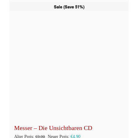
weist
Sale (Save 51%)
mehrere
Varianten
auf.
Die
Optionen
können
auf
der
Produktseite
gewählt
werden
Messer – Die Unsichtbaren CD
Ursprünglicher
Aktueller
Alter Preis:
€
9,90
Neuer Preis:
€
4,90