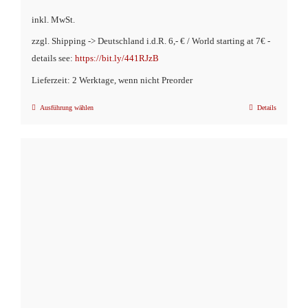
Preis
Preis
inkl. MwSt.
war:
ist:
zzgl. Shipping -> Deutschland i.d.R. 6,- € / World starting at 7€ -
€11,90
€4,90.
details see:
https://bit.ly/441RJzB
Lieferzeit: 2 Werktage, wenn nicht Preorder
Ausführung wählen
Details
Dieses
Produkt
weist
mehrere
Varianten
auf.
Die
Optionen
können
auf
der