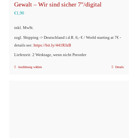
Gewalt – Wir sind sicher 7″/digital
€
1,90
inkl. MwSt.
zzgl. Shipping -> Deutschland i.d.R. 6,- € / World starting at 7€ -
details see:
https://bit.ly/441RJzB
Lieferzeit: 2 Werktage, wenn nicht Preorder
Ausführung wählen
Details
Dieses
Produkt
weist
mehrere
Varianten
auf.
Die
Optionen
können