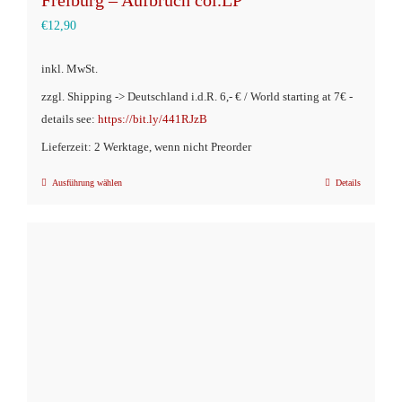
Freiburg – Aufbruch col.LP
€
12,90
inkl. MwSt.
zzgl. Shipping -> Deutschland i.d.R. 6,- € / World starting at 7€ -
details see:
https://bit.ly/441RJzB
Lieferzeit: 2 Werktage, wenn nicht Preorder
Ausführung wählen
Details
Dieses
Produkt
weist
mehrere
Varianten
auf.
Die
Optionen
können