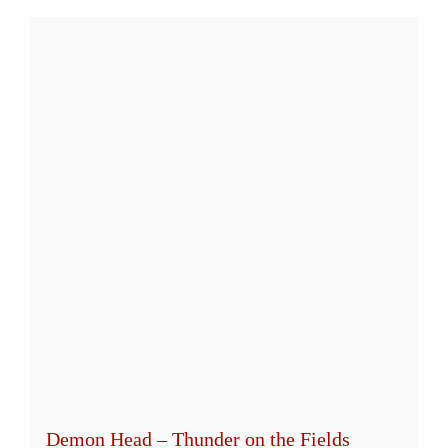
Produkt
weist
mehrere
Varianten
auf.
Die
Optionen
können
auf
der
Produktseite
gewählt
werden
Demon Head – Thunder on the Fields