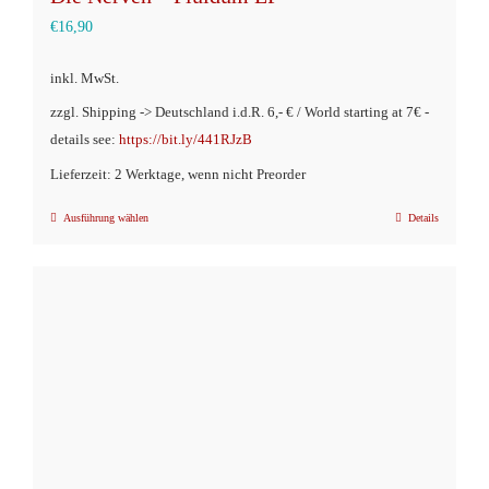
€
16,90
inkl. MwSt.
zzgl. Shipping -> Deutschland i.d.R. 6,- € / World starting at 7€ -
details see:
https://bit.ly/441RJzB
Lieferzeit: 2 Werktage, wenn nicht Preorder
Ausführung wählen
Details
Dieses
Produkt
weist
mehrere
Varianten
auf.
Die
Optionen
können