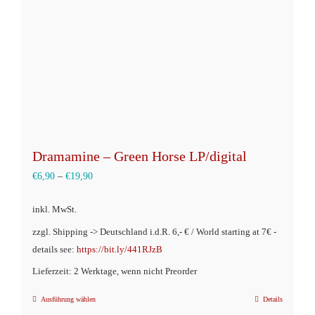
auf
der
Produktseite
gewählt
werden
Dramamine – Green Horse LP/digital
€
6,90
–
€
19,90
inkl. MwSt.
zzgl. Shipping -> Deutschland i.d.R. 6,- € / World starting at 7€ -
details see:
https://bit.ly/441RJzB
Lieferzeit: 2 Werktage, wenn nicht Preorder
Ausführung wählen
Details
Dieses