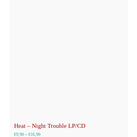
weist
mehrere
Varianten
auf.
Die
Optionen
können
auf
der
Produktseite
gewählt
werden
Heat – Night Trouble LP/CD
€
9,90
–
€
16,90