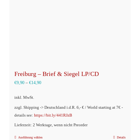
auf
der
Produktseite
gewählt
werden
Freiburg – Brief & Siegel LP/CD
€
9,90
–
€
14,90
inkl. MwSt.
zzgl. Shipping -> Deutschland i.d.R. 6,- € / World starting at 7€ -
details see:
https://bit.ly/441RJzB
Lieferzeit: 2 Werktage, wenn nicht Preorder
Ausführung wählen
Details
Dieses