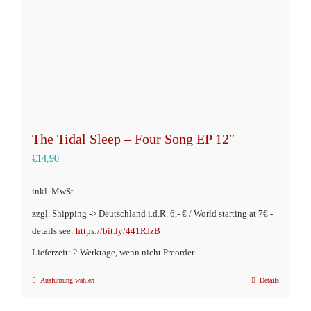
der
Produktseite
gewählt
werden
The Tidal Sleep – Four Song EP 12″
€
14,90
inkl. MwSt.
zzgl. Shipping -> Deutschland i.d.R. 6,- € / World starting at 7€ -
details see:
https://bit.ly/441RJzB
Lieferzeit: 2 Werktage, wenn nicht Preorder
Ausführung wählen
Details
Dieses
Produkt