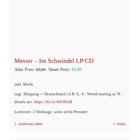
der
Produktseite
gewählt
werden
Messer – Im Schwindel LP/CD
Ursprünglicher
Aktueller
Alter Preis:
€
9,90
Neuer Preis:
€
4,90
Preis
Preis
inkl. MwSt.
war:
ist:
zzgl. Shipping -> Deutschland i.d.R. 6,- € / World starting at 7€ -
€9,90
€4,90.
details see:
https://bit.ly/441RJzB
Lieferzeit: 2 Werktage, wenn nicht Preorder
Ausführung wählen
Details
Dieses
Produkt