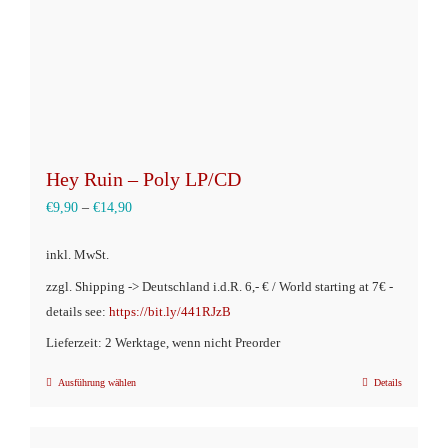
Hey Ruin – Poly LP/CD
€
9,90
–
€
14,90
inkl. MwSt.
zzgl. Shipping -> Deutschland i.d.R. 6,- € / World starting at 7€ -
details see:
https://bit.ly/441RJzB
Lieferzeit: 2 Werktage, wenn nicht Preorder
Ausführung wählen
Details
Dieses
Produkt
weist