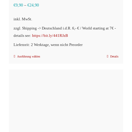
€
9,90
–
€
24,90
inkl. MwSt.
zzgl. Shipping -> Deutschland i.d.R. 6,- € / World starting at 7€ -
details see:
https://bit.ly/441RJzB
Lieferzeit: 2 Werktage, wenn nicht Preorder
Ausführung wählen
Details
Dieses
Produkt
weist
mehrere
Varianten
auf.
Die
Optionen
können