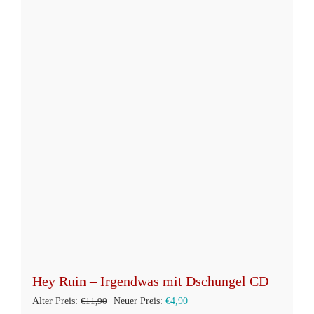
mehrere
Varianten
auf.
Die
Optionen
können
auf
der
Produktseite
gewählt
werden
Hey Ruin – Irgendwas mit Dschungel CD
Ursprünglicher
Aktueller
Alter Preis:
€
11,90
Neuer Preis:
€
4,90