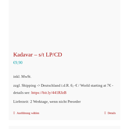
Kadavar – s/t LP/CD
€
9,90
inkl. MwSt.
zzgl. Shipping -> Deutschland i.d.R. 6,- € / World starting at 7€ -
details see:
https://bit.ly/441RJzB
Lieferzeit: 2 Werktage, wenn nicht Preorder
Ausführung wählen
Details
Dieses
Produkt