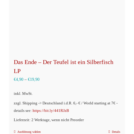
können
auf
der
Produktseite
gewählt
werden
Das Ende – Der Teufel ist ein Silberfisch
LP
€
4,90
–
€
19,90
inkl. MwSt.
zzgl. Shipping -> Deutschland i.d.R. 6,- € / World starting at 7€ -
details see:
https://bit.ly/441RJzB
Lieferzeit: 2 Werktage, wenn nicht Preorder
Ausführung wählen
Details
Dieses