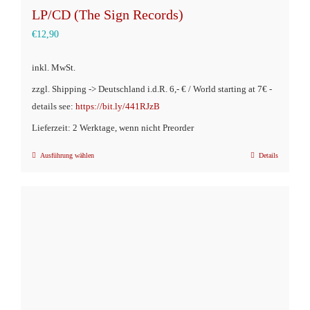
LP/CD (The Sign Records)
€
12,90
inkl. MwSt.
zzgl. Shipping -> Deutschland i.d.R. 6,- € / World starting at 7€ -
details see:
https://bit.ly/441RJzB
Lieferzeit: 2 Werktage, wenn nicht Preorder
Ausführung wählen
Details
Dieses
Produkt
weist
mehrere
Varianten
auf.
Die
Optionen