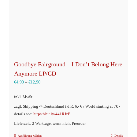
auf
der
Produktseite
gewählt
werden
Goodbye Fairground – I Don’t Belong Here
Anymore LP/CD
€
4,90
–
€
12,90
inkl. MwSt.
zzgl. Shipping -> Deutschland i.d.R. 6,- € / World starting at 7€ -
details see:
https://bit.ly/441RJzB
Lieferzeit: 2 Werktage, wenn nicht Preorder
Ausführung wählen
Details