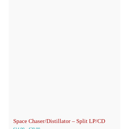
weist
mehrere
Varianten
auf.
Die
Optionen
können
auf
der
Produktseite
gewählt
werden
Space Chaser/Distillator – Split LP/CD