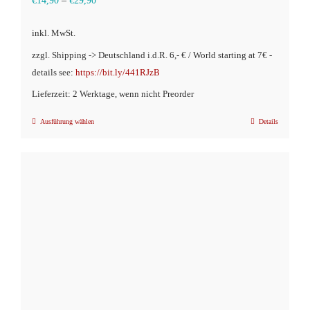
€
14,90
–
€
29,90
inkl. MwSt.
zzgl. Shipping -> Deutschland i.d.R. 6,- € / World starting at 7€ -
details see:
https://bit.ly/441RJzB
Lieferzeit: 2 Werktage, wenn nicht Preorder
Ausführung wählen
Details
Dieses
Produkt
weist
mehrere
Varianten
auf.
Die
Optionen
können
auf