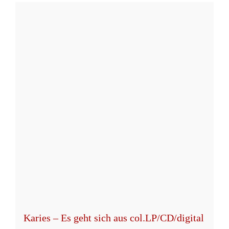
weist
mehrere
Varianten
auf.
Die
Optionen
können
auf
der
Produktseite
gewählt
werden
Karies – Es geht sich aus col.LP/CD/digital