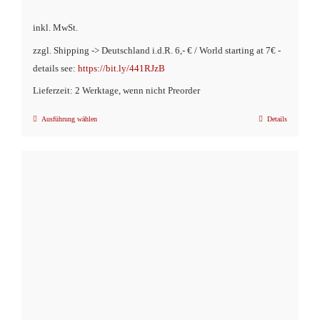
inkl. MwSt.
zzgl. Shipping -> Deutschland i.d.R. 6,- € / World starting at 7€ -
details see:
https://bit.ly/441RJzB
Lieferzeit: 2 Werktage, wenn nicht Preorder
Ausführung wählen
Details
Dieses
Produkt
weist
mehrere
Varianten
auf.
Die
Optionen
können
auf