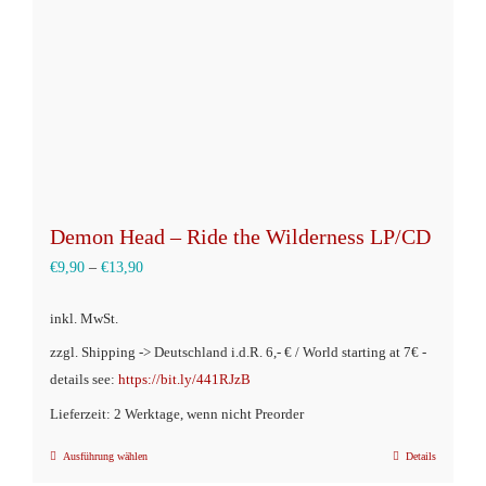
auf
der
Produktseite
gewählt
werden
Demon Head – Ride the Wilderness LP/CD
€
9,90
–
€
13,90
inkl. MwSt.
zzgl. Shipping -> Deutschland i.d.R. 6,- € / World starting at 7€ -
details see:
https://bit.ly/441RJzB
Lieferzeit: 2 Werktage, wenn nicht Preorder
Ausführung wählen
Details
Dieses