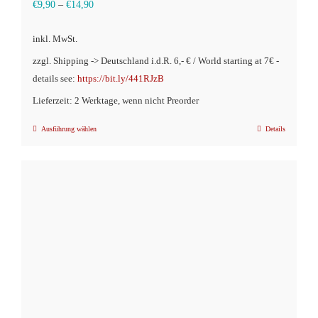
€
9,90
–
€
14,90
inkl. MwSt.
zzgl. Shipping -> Deutschland i.d.R. 6,- € / World starting at 7€ -
details see:
https://bit.ly/441RJzB
Lieferzeit: 2 Werktage, wenn nicht Preorder
Ausführung wählen
Details
Dieses
Produkt
weist
mehrere
Varianten
auf.
Die
Optionen
können
auf