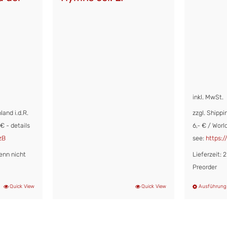
inkl. MwSt.
land i.d.R.
zzgl. Shippi
7€ - details
6,- € / Worl
zB
see:
https:/
enn nicht
Lieferzeit:
Preorder
Quick View
Quick View
Ausführung