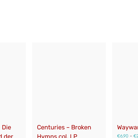
 Die
Waywar
Centuries – Broken
d der
Hymns col. LP
€
6,90
–
€