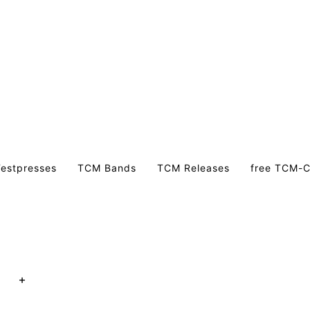
estpresses
TCM Bands
TCM Releases
free TCM-