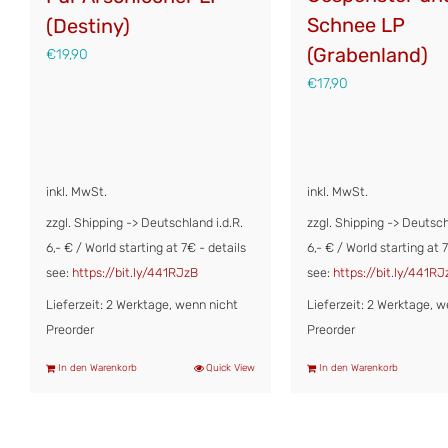
Schnee LP
(Destiny)
(Grabenland)
€
19,90
€
17,90
inkl. MwSt.
inkl. MwSt.
zzgl. Shipping -> Deutschland i.d.R.
zzgl. Shipping -> Deutsch
6,- € / World starting at 7€ - details
6,- € / World starting at 
see:
https://bit.ly/441RJzB
see:
https://bit.ly/441RJ
Lieferzeit: 2 Werktage, wenn nicht
Lieferzeit: 2 Werktage, w
Preorder
Preorder
In den Warenkorb
Quick View
In den Warenkorb