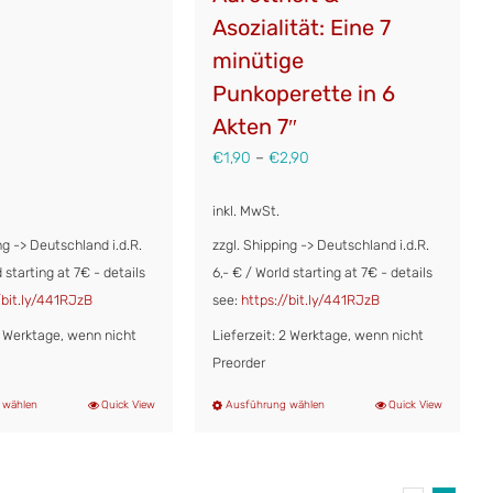
Asozialität: Eine 7
minütige
Punkoperette in 6
Akten 7″
€
1,90
–
€
2,90
inkl. MwSt.
ng -> Deutschland i.d.R.
zzgl. Shipping -> Deutschland i.d.R.
d starting at 7€ - details
6,- € / World starting at 7€ - details
/bit.ly/441RJzB
see:
https://bit.ly/441RJzB
 2 Werktage, wenn nicht
Lieferzeit: 2 Werktage, wenn nicht
Preorder
 wählen
Quick View
Ausführung wählen
Quick View
Dieses
Dieses
Produkt
Produkt
weist
weist