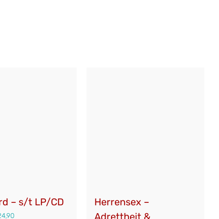
d – s/t LP/CD
Herrensex –
Adrettheit &
24,90