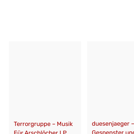
duesenjaeger –
Terrorgruppe – Musik
Gespenster un
Für Arschlöcher LP