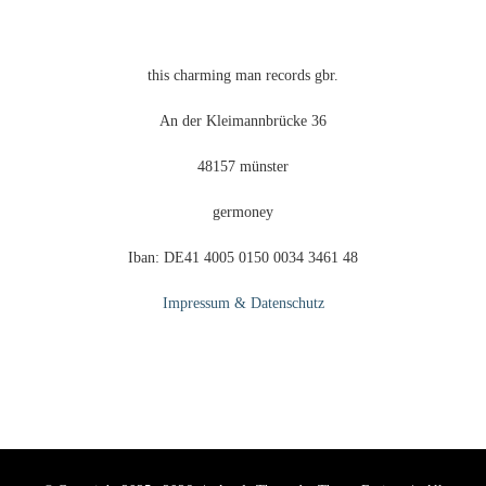
gewählt
werden
this charming man records gbr.
An der Kleimannbrücke 36
48157 münster
germoney
Iban: DE41 4005 0150 0034 3461 48
Impressum & Datenschutz