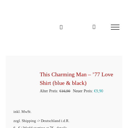
Zum
Inhalt
springen
This Charming Man – ’77 Love
Shirt (blue & black)
Ursprünglicher
Aktueller
Alter Preis:
€
16,90
Neuer Preis:
€
9,90
Preis
Preis
war:
ist:
inkl. MwSt.
€16,90
€9,90.
zzgl. Shipping -> Deutschland i.d.R.
6,- € / World starting at 7€ - details