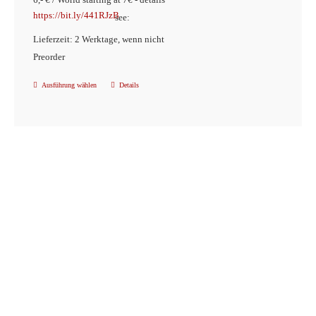
https://bit.ly/441RJzB
see:
Lieferzeit: 2 Werktage, wenn nicht
Preorder
Ausführung wählen
Details
Dieses
Produkt
weist
mehrere
Varianten
auf.
Die
Optionen
können
auf
der
Produktseite