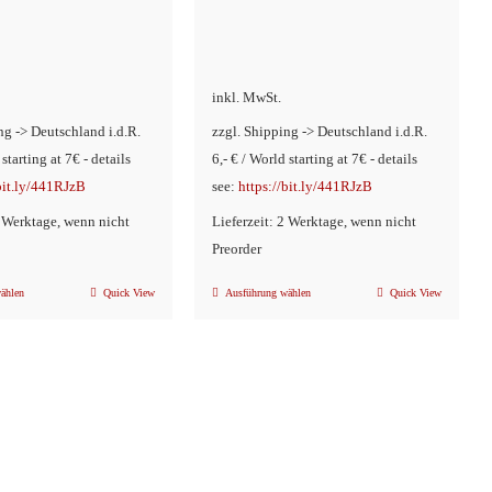
Preis
war:
ist:
€9,90
€4,90.
inkl. MwSt.
ng -> Deutschland i.d.R.
zzgl. Shipping -> Deutschland i.d.R.
 starting at 7€ - details
6,- € / World starting at 7€ - details
/bit.ly/441RJzB
see:
https://bit.ly/441RJzB
2 Werktage, wenn nicht
Lieferzeit: 2 Werktage, wenn nicht
Preorder
ählen
Quick View
Ausführung wählen
Quick View
Dieses
Dieses
Produkt
Produkt
weist
weist
mehrere
mehrere
Varianten
Varianten
auf.
auf.
Die
Die