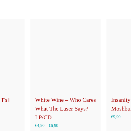
White Wine – Who Cares
Insanity
 Fall
What The Laser Says?
Moshbur
LP/CD
€
9,90
€
4,90
–
€
6,90