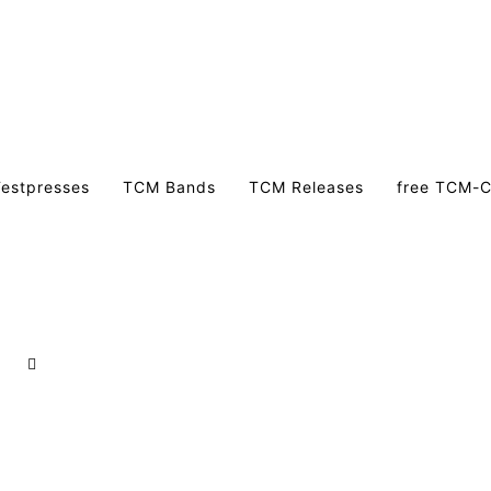
estpresses
TCM Bands
TCM Releases
free TCM-