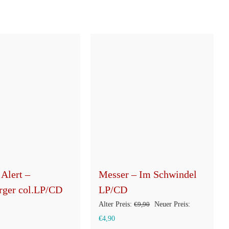
 Alert –
Messer – Im Schwindel
ger col.LP/CD
LP/CD
Ursprünglicher
Alter Preis:
€
9,90
Neuer Preis:
Aktueller
Preis
€
4,90