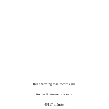
Produkt
weist
mehrere
n
Varianten
auf.
Die
Optionen
können
auf
der
eite
Produktseite
gewählt
werden
this charming man records gbr.
An der Kleimannbrücke 36
48157 münster