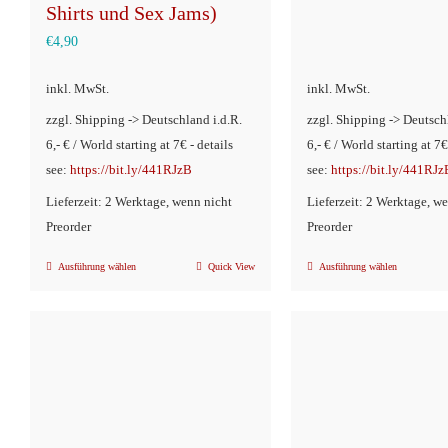
Shirts und Sex Jams)
€
4,90
inkl. MwSt.
inkl. MwSt.
zzgl. Shipping -> Deutschland i.d.R.
zzgl. Shipping -> Deutsch
6,- € / World starting at 7€ - details
6,- € / World starting at 7€
see:
https://bit.ly/441RJzB
see:
https://bit.ly/441RJz
Lieferzeit: 2 Werktage, wenn nicht
Lieferzeit: 2 Werktage, w
Preorder
Preorder
Ausführung wählen
Quick View
Ausführung wählen
Dieses
Dieses
Produkt
Produkt
weist
weist
mehrere
mehrere
Varianten
Variante
auf.
auf.
Die
Die