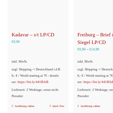
Optionen
Optionen
können
können
auf
auf
der
der
Produktseite
Produkts
Kadavar – s/t LP/CD
Freiburg – Brief
gewählt
gewählt
Siegel LP/CD
€
9,90
werden
werden
€
9,90
–
€
14,90
inkl. MwSt.
inkl. MwSt.
zzgl. Shipping -> Deutschland i.d.R.
zzgl. Shipping -> Deutsch
6,- € / World starting at 7€ - details
6,- € / World starting at 7€
see:
https://bit.ly/441RJzB
see:
https://bit.ly/441RJz
Lieferzeit: 2 Werktage, wenn nicht
Lieferzeit: 2 Werktage, w
Preorder
Preorder
Ausführung wählen
Quick View
Ausführung wählen
Dieses
Dieses