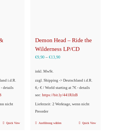
Optionen
können
auf
der
eite
Produktseite
 &
Demon Head – Ride the
gewählt
Wilderness LP/CD
werden
€
9,90
–
€
13,90
inkl. MwSt.
land i.d.R.
zzgl. Shipping -> Deutschland i.d.R.
 - details
6,- € / World starting at 7€ - details
B
see:
https://bit.ly/441RJzB
enn nicht
Lieferzeit: 2 Werktage, wenn nicht
Preorder
Quick View
Ausführung wählen
Quick View
Dieses