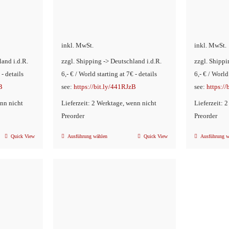
inkl. MwSt.
inkl. MwSt.
land i.d.R.
zzgl. Shipping -> Deutschland i.d.R.
zzgl. Shippi
 - details
6,- € / World starting at 7€ - details
6,- € / World
B
see:
https://bit.ly/441RJzB
see:
https:/
enn nicht
Lieferzeit: 2 Werktage, wenn nicht
Lieferzeit: 
Preorder
Preorder
Quick View
Ausführung wählen
Quick View
Ausführung w
Dieses
Produkt
weist
mehrere
n
Varianten
auf.
Die