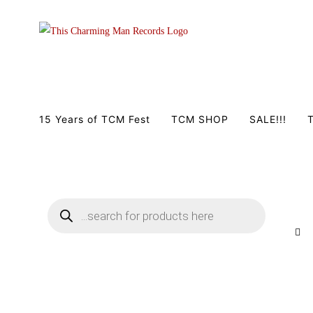
Zum
Inhalt
springen
15 Years of TCM Fest
TCM SHOP
SALE!!!
T
Products
search