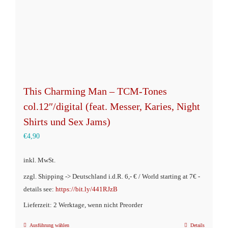
This Charming Man – TCM-Tones
col.12″/digital (feat. Messer, Karies, Night
Shirts und Sex Jams)
€
4,90
inkl. MwSt.
zzgl. Shipping -> Deutschland i.d.R. 6,- € / World starting at 7€ -
details see:
https://bit.ly/441RJzB
Lieferzeit: 2 Werktage, wenn nicht Preorder
Ausführung wählen
Details
Dieses