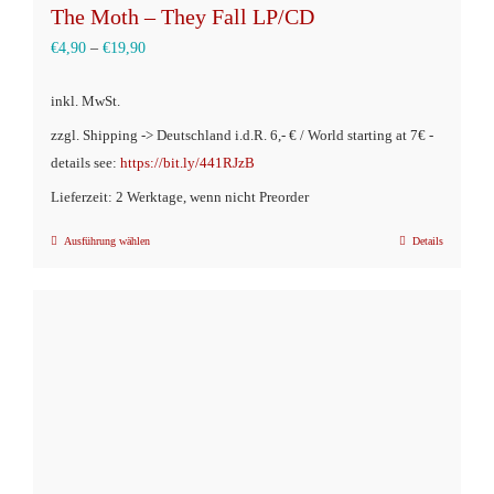
The Moth – They Fall LP/CD
€
4,90
–
€
19,90
inkl. MwSt.
zzgl. Shipping -> Deutschland i.d.R. 6,- € / World starting at 7€ -
details see:
https://bit.ly/441RJzB
Lieferzeit: 2 Werktage, wenn nicht Preorder
Ausführung wählen
Details
Dieses
Produkt
weist
mehrere
Varianten
auf.
Die
Optionen
können