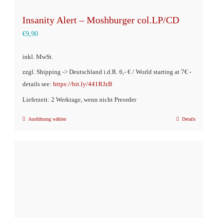
Insanity Alert – Moshburger col.LP/CD
€
9,90
inkl. MwSt.
zzgl. Shipping -> Deutschland i.d.R. 6,- € / World starting at 7€ -
details see:
https://bit.ly/441RJzB
Lieferzeit: 2 Werktage, wenn nicht Preorder
Ausführung wählen
Details
Dieses
Produkt
weist
mehrere
Varianten
auf.
Die
Optionen