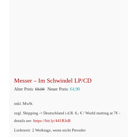
können
auf
der
Produktseite
gewählt
werden
Messer – Im Schwindel LP/CD
Ursprünglicher
Aktueller
Alter Preis:
€
9,90
Neuer Preis:
€
4,90
Preis
Preis
inkl. MwSt.
war:
ist:
zzgl. Shipping -> Deutschland i.d.R. 6,- € / World starting at 7€ -
€9,90
€4,90.
details see:
https://bit.ly/441RJzB
Lieferzeit: 2 Werktage, wenn nicht Preorder