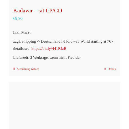
Kadavar – s/t LP/CD
€
9,90
inkl. MwSt.
zzgl. Shipping -> Deutschland i.d.R. 6,- € / World starting at 7€ -
details see:
https://bit.ly/441RJzB
Lieferzeit: 2 Werktage, wenn nicht Preorder
Ausführung wählen
Details
Dieses
Produkt
weist
mehrere
Varianten
auf.
Die
Optionen