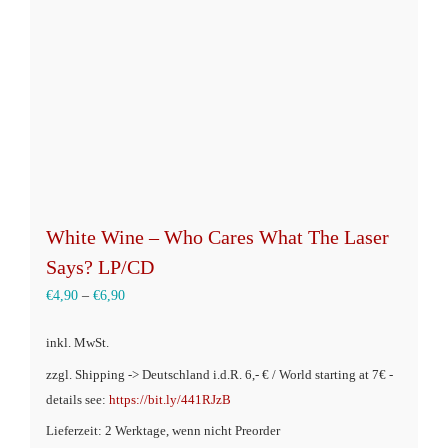
auf
der
Produktseite
gewählt
werden
White Wine – Who Cares What The Laser
Says? LP/CD
€
4,90
–
€
6,90
inkl. MwSt.
zzgl. Shipping -> Deutschland i.d.R. 6,- € / World starting at 7€ -
details see:
https://bit.ly/441RJzB
Lieferzeit: 2 Werktage, wenn nicht Preorder