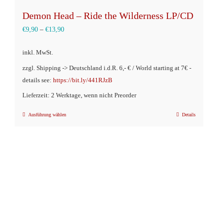
Demon Head – Ride the Wilderness LP/CD
€
9,90
–
€
13,90
inkl. MwSt.
zzgl. Shipping -> Deutschland i.d.R. 6,- € / World starting at 7€ -
details see:
https://bit.ly/441RJzB
Lieferzeit: 2 Werktage, wenn nicht Preorder
Ausführung wählen
Details
Dieses
Produkt
weist
mehrere
Varianten
auf.
Die
Optionen