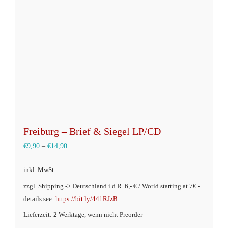
können
auf
der
Produktseite
gewählt
werden
Freiburg – Brief & Siegel LP/CD
€
9,90
–
€
14,90
inkl. MwSt.
zzgl. Shipping -> Deutschland i.d.R. 6,- € / World starting at 7€ -
details see:
https://bit.ly/441RJzB
Lieferzeit: 2 Werktage, wenn nicht Preorder