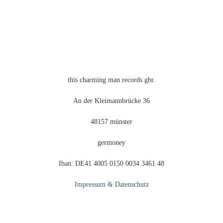
können
auf
der
Produktseite
gewählt
werden
this charming man records gbr.
An der Kleimannbrücke 36
48157 münster
germoney
Iban: DE41 4005 0150 0034 3461 48
Impressum & Datenschutz