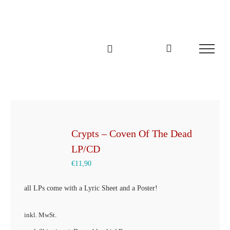
Zum
Inhalt
springen
Crypts – Coven Of The Dead
LP/CD
€
11,90
all LPs come with a Lyric Sheet and a Poster!
inkl. MwSt.