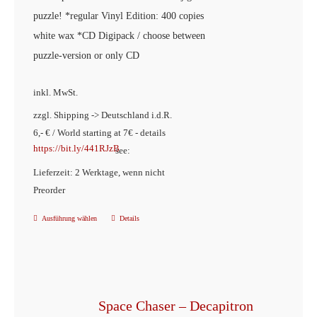
gewählt
puzzle! *
regular
Vinyl Edition: 400 copies
werden
white
wax *CD Digipack / choose between
puzzle-version or only CD
inkl. MwSt.
zzgl. Shipping -> Deutschland i.d.R.
6,- € / World starting at 7€ - details
https://bit.ly/441RJzB
see:
Lieferzeit: 2 Werktage, wenn nicht
Preorder
Ausführung wählen
Details
Dieses
Produkt
weist
mehrere
Varianten
Space Chaser – Decapitron