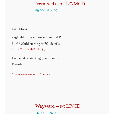
auf.
(remixed) col.12″/MCD
Die
€
9,90
–
€
14,90
Optionen
können
inkl. MwSt.
auf
der
zzgl. Shipping -> Deutschland i.d.R.
6,- € / World starting at 7€ - details
Produktseite
https://bit.ly/441RJzB
see:
gewählt
Lieferzeit: 2 Werktage, wenn nicht
werden
Preorder
Ausführung wählen
Details
Dieses
Produkt
weist
mehrere
Varianten
Wayward – s/t LP/CD
auf.
€
6,90
–
€
24,90