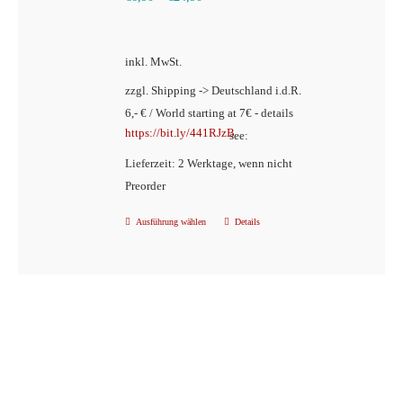
Die
Optionen
inkl. MwSt.
können
zzgl. Shipping -> Deutschland i.d.R.
auf
6,- € / World starting at 7€ - details
der
https://bit.ly/441RJzB
see:
Produktseite
Lieferzeit: 2 Werktage, wenn nicht
gewählt
Preorder
werden
Ausführung wählen
Details
Dieses
Produkt
weist
mehrere
Varianten
auf.
Die
Optionen