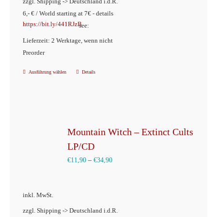
zzgl. Shipping -> Deutschland i.d.R.
6,- € / World starting at 7€ - details
https://bit.ly/441RJzB
see:
Lieferzeit: 2 Werktage, wenn nicht
Preorder
Ausführung wählen
Details
Dieses
Produkt
weist
mehrere
Varianten
Mountain Witch – Extinct Cults
auf.
LP/CD
Die
€
11,90
–
€
34,90
Optionen
können
inkl. MwSt.
auf
der
zzgl. Shipping -> Deutschland i.d.R.