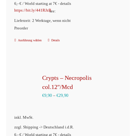
6,- € / World starting at 7€ - details
Produktseite
https://bit.ly/441RJzB
see:
gewählt
Lieferzeit: 2 Werktage, wenn nicht
werden
Preorder
Ausführung wählen
Details
Dieses
Produkt
weist
mehrere
Varianten
Crypts – Necropolis
auf.
col.12″/Mcd
Die
€
9,90
–
€
29,90
Optionen
können
inkl. MwSt.
auf
der
zzgl. Shipping -> Deutschland i.d.R.
6,- € / World starting at 7€ - details
Produktseite