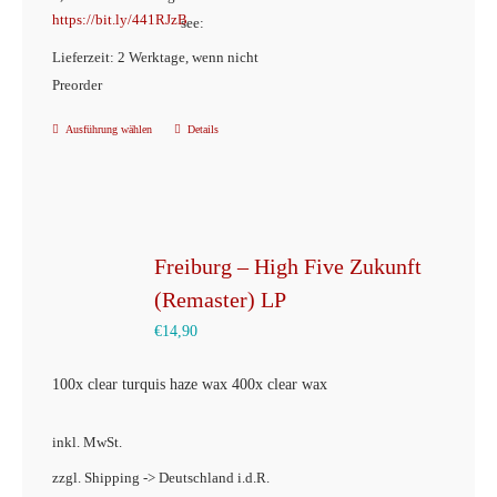
https://bit.ly/441RJzB
see:
gewählt
Lieferzeit: 2 Werktage, wenn nicht
werden
Preorder
Ausführung wählen
Details
Dieses
Produkt
weist
mehrere
Varianten
Freiburg – High Five Zukunft
auf.
(Remaster) LP
Die
€
14,90
Optionen
können
100x clear turquis haze wax 400x clear wax
auf
inkl. MwSt.
der
Produktseite
zzgl. Shipping -> Deutschland i.d.R.