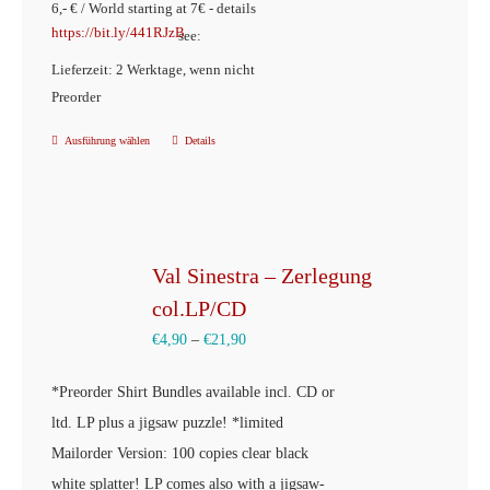
6,- € / World starting at 7€ - details
gewählt
https://bit.ly/441RJzB
see:
werden
Lieferzeit: 2 Werktage, wenn nicht
Preorder
Ausführung wählen
Details
Dieses
Produkt
weist
mehrere
Varianten
Val Sinestra – Zerlegung
auf.
col.LP/CD
Die
€
4,90
–
€
21,90
Optionen
können
*
Preorder Shirt Bundles
available incl. CD or
auf
ltd. LP plus a jigsaw puzzle! *
limited
der
Mailorder Version: 100 copies c
lear black
Produktseite
white splatter!
LP comes also with a jigsaw-