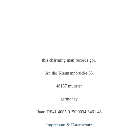
können
auf
der
Produktseite
gewählt
werden
this charming man records gbr.
An der Kleimannbrücke 36
48157 münster
germoney
Iban: DE41 4005 0150 0034 3461 48
Impressum & Datenschutz