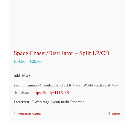
Space Chaser/Distillator – Split LP/CD
€
14,90
–
€
29,90
inkl. MwSt.
zzgl. Shipping -> Deutschland i.d.R. 6,- € / World starting at 7€ -
details see:
https://bit.ly/441RJzB
Lieferzeit: 2 Werktage, wenn nicht Preorder
Ausführung wählen
Details
Dieses
Produkt
weist