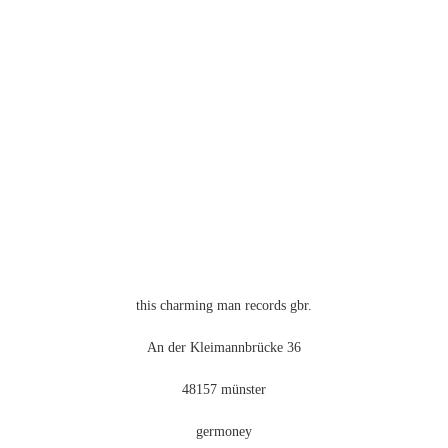
mehrere
Varianten
auf.
Die
Optionen
können
auf
der
Produktseite
gewählt
werden
this charming man records gbr.
An der Kleimannbrücke 36
48157 münster
germoney