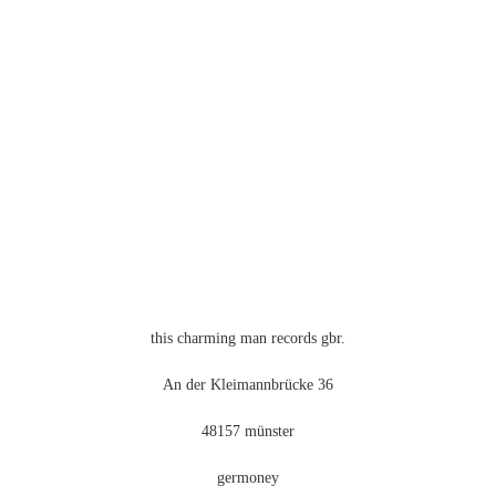
mehrere
Varianten
auf.
Die
Optionen
können
auf
der
Produktseite
gewählt
werden
this charming man records gbr.
An der Kleimannbrücke 36
48157 münster
germoney