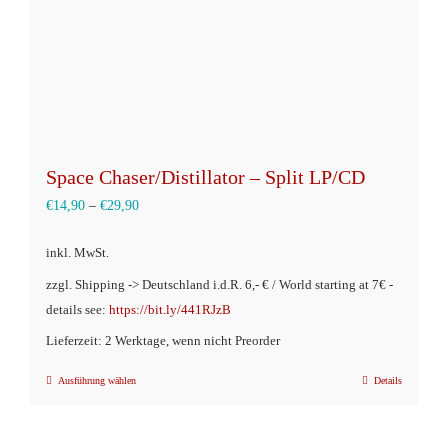
Space Chaser/Distillator – Split LP/CD
€
14,90
–
€
29,90
inkl. MwSt.
zzgl. Shipping -> Deutschland i.d.R. 6,- € / World starting at 7€ -
details see:
https://bit.ly/441RJzB
Lieferzeit: 2 Werktage, wenn nicht Preorder
Ausführung wählen
Details
Dieses
Produkt
weist