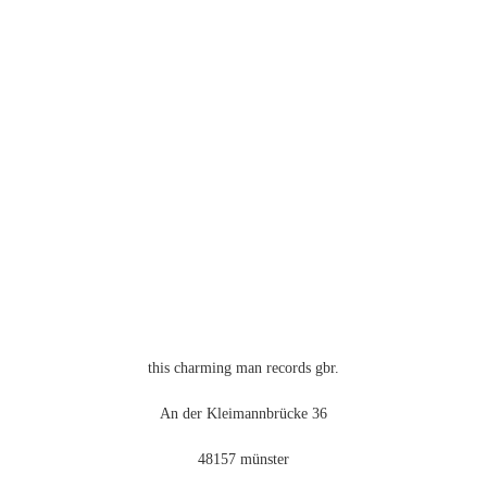
auf.
Die
Optionen
können
auf
der
Produktseite
gewählt
werden
this charming man records gbr.
An der Kleimannbrücke 36
48157 münster