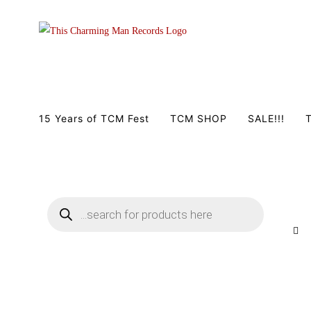
Zum
Inhalt
springen
15 Years of TCM Fest
TCM SHOP
SALE!!!
T
Products
search