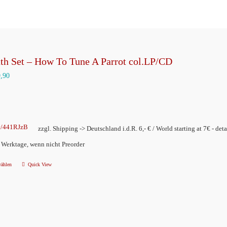
th Set – How To Tune A Parrot col.LP/CD
9,90
ly/441RJzB
zzgl. Shipping -> Deutschland i.d.R. 6,- € / World starting at 7€ - deta
2 Werktage, wenn nicht Preorder
wählen
Quick View
Dieses
Produkt
weist
mehrere
Varianten