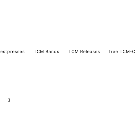
estpresses
TCM Bands
TCM Releases
free TCM-