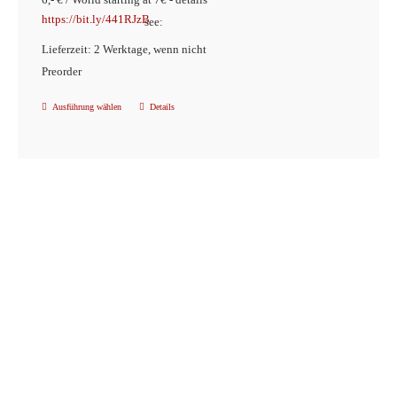
https://bit.ly/441RJzB
see:
Lieferzeit: 2 Werktage, wenn nicht
Preorder
Ausführung wählen
Details
Dieses
Produkt
weist
mehrere
Varianten
auf.
Die
Optionen
können
auf
der
Produktseite