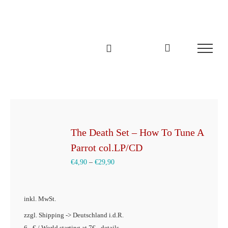
Zum
Inhalt
springen
The Death Set – How To Tune A
Parrot col.LP/CD
€
4,90
–
€
29,90
inkl. MwSt.
zzgl. Shipping -> Deutschland i.d.R.
6,- € / World starting at 7€ - details