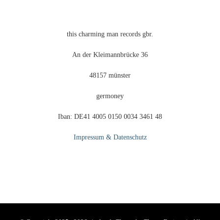
gewählt
werden
this charming man records gbr.
An der Kleimannbrücke 36
48157 münster
germoney
Iban: DE41 4005 0150 0034 3461 48
Impressum & Datenschutz