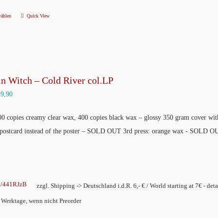
werden
wählen
Quick View
Dieses
Produkt
weist
mehrere
Varianten
n Witch – Cold River col.LP
auf.
39,90
Die
Optionen
100 copies creamy clear wax, 400 copies black wax – glossy 350 gram cover w
können
 postcard instead of the poster – SOLD OUT 3rd press: orange wax - SOLD O
auf
der
Produktseite
gewählt
ly/441RJzB
zzgl. Shipping -> Deutschland i.d.R. 6,- € / World starting at 7€ - deta
werden
2 Werktage, wenn nicht Preorder