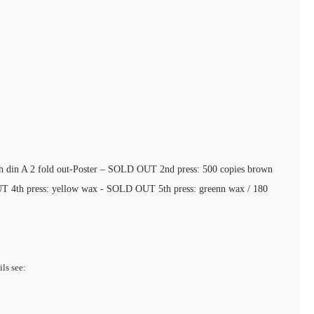
ith din A 2 fold out-Poster – SOLD OUT 2nd press: 500 copies brown
UT 4th press: yellow wax - SOLD OUT 5th press: greenn wax / 180
ils see: