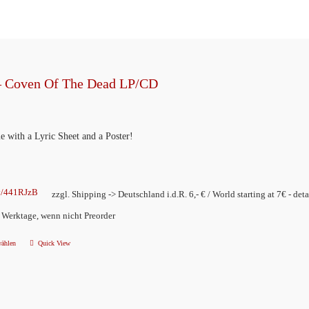
– Coven Of The Dead LP/CD
e with a Lyric Sheet and a Poster!
ly/441RJzB
zzgl. Shipping -> Deutschland i.d.R. 6,- € / World starting at 7€ - deta
2 Werktage, wenn nicht Preorder
wählen
Quick View
Dieses
Produkt
weist
mehrere