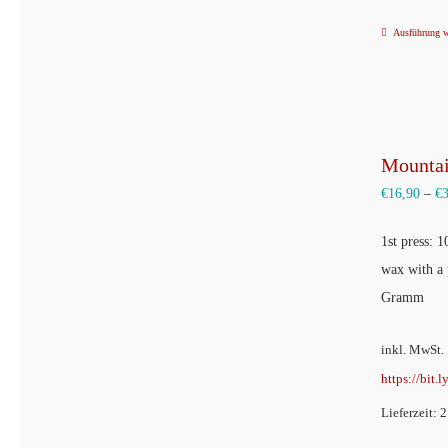
Ausführung 
Mountai
€
16,90
–
€
1st press: 
wax with a
Gramm
inkl. MwSt.
https://bit.
Lieferzeit: 