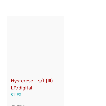
Hysterese – s/t (III)
LP/digital
€
14,90
inkl. MwSt.