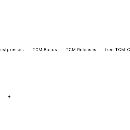
estpresses
TCM Bands
TCM Releases
free TCM-