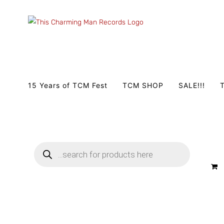
Zum
Inhalt
springen
15 Years of TCM Fest
TCM SHOP
SALE!!!
T
Products
search