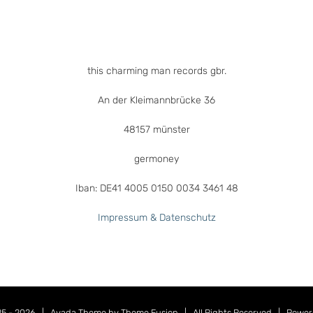
this charming man records gbr.
An der Kleimannbrücke 36
48157 münster
germoney
Iban: DE41 4005 0150 0034 3461 48
Impressum & Datenschutz
25 -
2026 | Avada Theme by
Theme Fusion
| All Rights Reserved | Powe