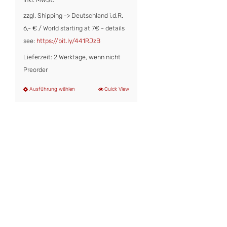
zzgl. Shipping -> Deutschland i.d.R.
6,- € / World starting at 7€ - details
see:
https://bit.ly/441RJzB
Lieferzeit: 2 Werktage, wenn nicht
Preorder
Ausführung wählen
Quick View
Dieses
Produkt
weist
mehrere
Varianten
auf.
Die
Optionen
können
auf