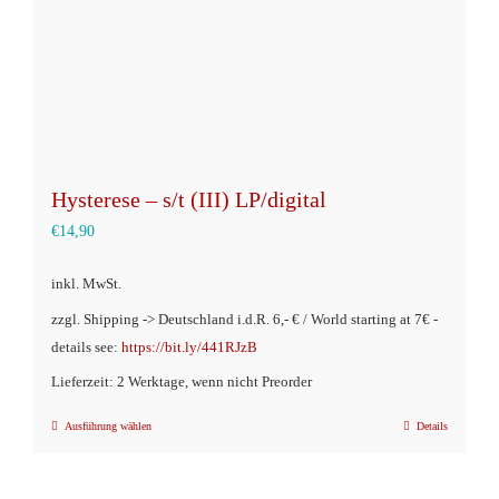
Hysterese – s/t (III) LP/digital
€
14,90
inkl. MwSt.
zzgl. Shipping -> Deutschland i.d.R. 6,- € / World starting at 7€ -
details see:
https://bit.ly/441RJzB
Lieferzeit: 2 Werktage, wenn nicht Preorder
Ausführung wählen
Details
Dieses
Produkt
weist