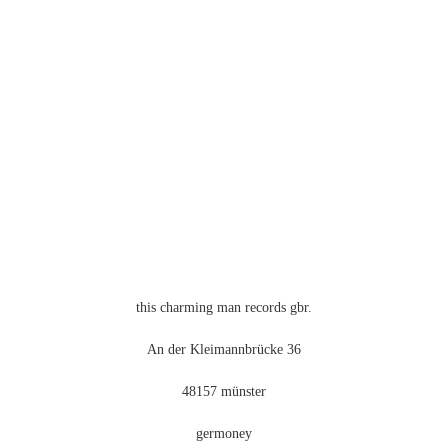
mehrere
Varianten
auf.
Die
Optionen
können
auf
der
Produktseite
gewählt
werden
this charming man records gbr.
An der Kleimannbrücke 36
48157 münster
germoney